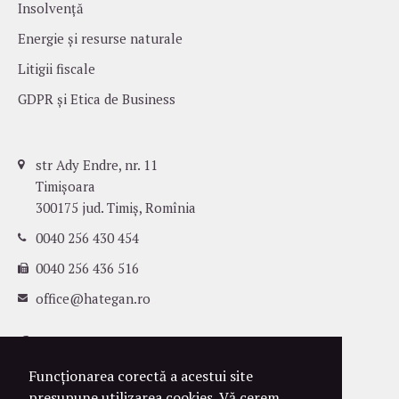
Insolvență
Energie și resurse naturale
Litigii fiscale
GDPR și Etica de Business
str Ady Endre, nr. 11
Timișoara
300175 jud. Timiș, Romînia
0040 256 430 454
0040 256 436 516
office@hategan.ro
Funcționarea corectă a acestui site
presupune utilizarea cookies. Vă cerem